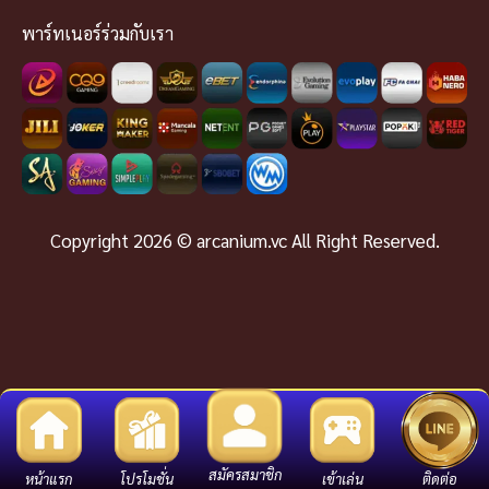
พาร์ทเนอร์ร่วมกับเรา
Copyright 2026 © arcanium.vc All Right Reserved.
สมัครสมาชิก
หน้าแรก
โปรโมชั่น
เข้าเล่น
ติดต่อ