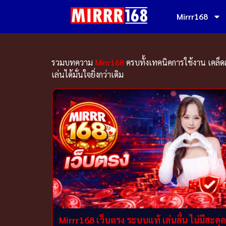
Mirrr168
รวมบทความ
Mirrr168
ครบทั้งเทคนิคการใช้งาน เคล็
เล่นได้มั่นใจยิ่งกว่าเดิม
Mirrr168 เว็บตรง ระบบแท้ เล่นลื่น ไม่มีสะดุด