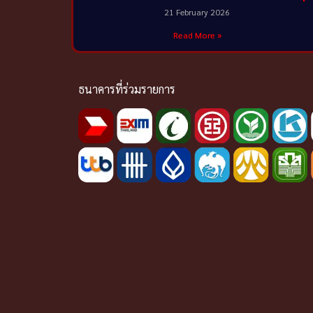
21 February 2026
Read More »
ธนาคารที่ร่วมรายการ